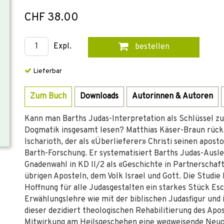
CHF 38.00
Expl.
bestellen
Lieferbar
Zum Buch
Downloads
Autorinnen & Autoren
Kann man Barths Judas-Interpretation als Schlüssel zu
Dogmatik insgesamt lesen? Matthias Käser-Braun rückt 
Ischarioth, der als «Überlieferer» Christi seinen apos
Barth-Forschung. Er systematisiert Barths Judas-Ausl
Gnadenwahl in KD II/2 als «Geschichte in Partnerschaft
übrigen Aposteln, dem Volk Israel und Gott. Die Studie
Hoffnung für alle Judasgestalten ein starkes Stück Esc
Erwählungslehre wie mit der biblischen Judasfigur und
dieser dezidiert theologischen Rehabilitierung des Apos
Mitwirkung am Heilsgeschehen eine wegweisende Neuo