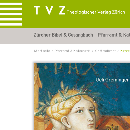
Zürcher Bibel & Gesangbuch
Pfarramt & Ka
Startseite
Pfarramt & Katechetik
Gottesdienst
Ketze