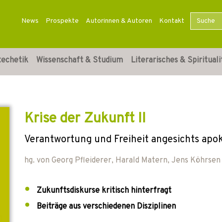
News
Prospekte
Autorinnen & Autoren
Kontakt
techetik
Wissenschaft & Studium
Literarisches & Spirituali
Krise der Zukunft II
Verantwortung und Freiheit angesichts apo
hg. von
Georg Pfleiderer
,
Harald Matern
,
Jens Köhrsen
Zukunftsdiskurse kritisch hinterfragt
Beiträge aus verschiedenen Disziplinen