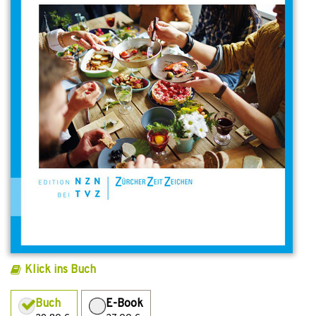
Klick ins Buch
Buch
E-Book