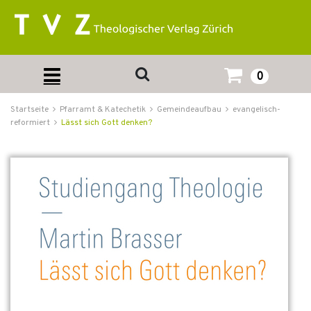
0
Startseite
Pfarramt & Katechetik
Gemeindeaufbau
evangelisch-
reformiert
Lässt sich Gott denken?