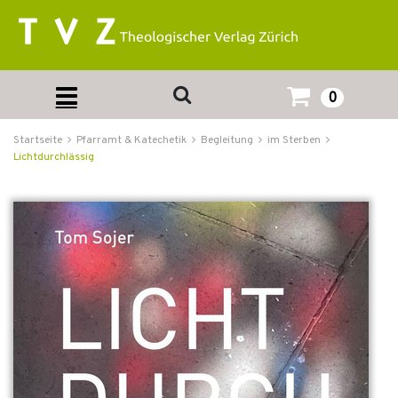
0
Startseite
Pfarramt & Katechetik
Begleitung
im Sterben
Lichtdurchlässig