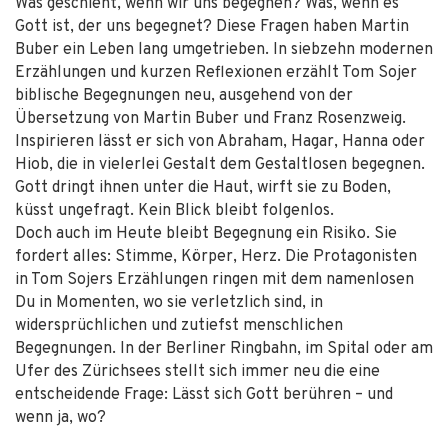
Was geschieht, wenn wir uns begegnen? Was, wenn es
Gott ist, der uns begegnet? Diese Fragen haben Martin
Buber ein Leben lang umgetrieben. In siebzehn modernen
Erzählungen und kurzen Reflexionen erzählt Tom Sojer
biblische Begegnungen neu, ausgehend von der
Übersetzung von Martin Buber und Franz Rosenzweig.
Inspirieren lässt er sich von Abraham, Hagar, Hanna oder
Hiob, die in vielerlei Gestalt dem Gestaltlosen begegnen.
Gott dringt ihnen unter die Haut, wirft sie zu Boden,
küsst ungefragt. Kein Blick bleibt folgenlos.
Doch auch im Heute bleibt Begegnung ein Risiko. Sie
fordert alles: Stimme, Körper, Herz. Die Protagonisten
in Tom Sojers Erzählungen ringen mit dem namenlosen
Du in Momenten, wo sie verletzlich sind, in
widersprüchlichen und zutiefst menschlichen
Begegnungen. In der Berliner Ringbahn, im Spital oder am
Ufer des Zürichsees stellt sich immer neu die eine
entscheidende Frage: Lässt sich Gott berühren – und
wenn ja, wo?