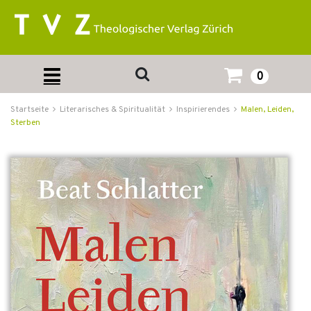
0
Startseite
Literarisches & Spiritualität
Inspirierendes
Malen, Leiden,
Sterben