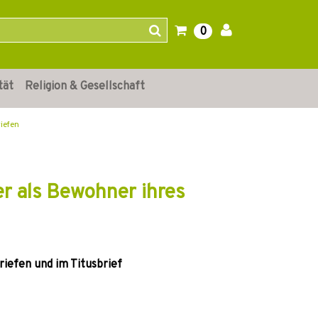
0
tät
Religion & Gesellschaft
iefen
er als Bewohner ihres
iefen und im Titusbrief