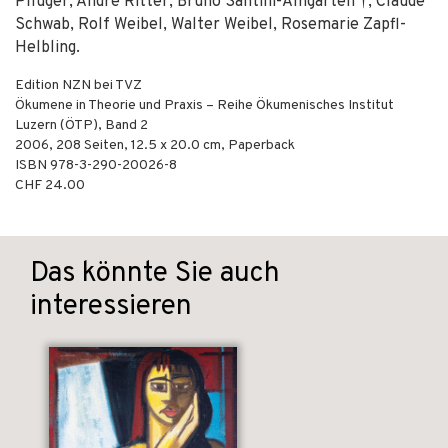
Pflüger, André Ritter, Bruno Santini-Amgarten †, Claude
Schwab, Rolf Weibel, Walter Weibel, Rosemarie Zapfl-
Helbling.
Edition NZN bei TVZ
Ökumene in Theorie und Praxis – Reihe Ökumenisches Institut
Luzern (ÖTP), Band 2
2006
,
208
Seiten, 12.5 x 20.0 cm,
Paperback
ISBN
978-3-290-20026-8
CHF 24.00
Das könnte Sie auch
interessieren