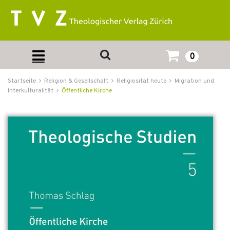
0
Startseite
Religion & Gesellschaft
Religiosität heute
Migration und
Interkulturalität
Öffentliche Kirche