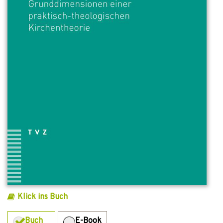
Klick ins Buch
Buch
E-Book