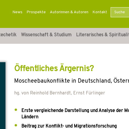
News
Prospekte
Autorinnen & Autoren
Kontakt
techetik
Wissenschaft & Studium
Literarisches & Spirituali
Öffentliches Ärgernis?
Moscheebaukonflikte in Deutschland, Öster
hg. von
Reinhold Bernhardt
,
Ernst Fürlinger
Erste vergleichende Darstellung und Analyse der M
Ländern
Beitrag zur Konflikt- und Migrationsforschung