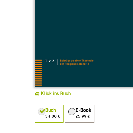
Klick ins Buch
Buch
E-Book
34,80 €
25,99 €