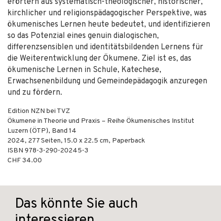
erörtern aus systematisch-theologischer, historischer,
kirchlicher und religionspädagogischer Perspektive, was
ökumenisches Lernen heute bedeutet, und identifizieren
so das Potenzial eines genuin dialogischen,
differenzsensiblen und identitätsbildenden Lernens für
die Weiterentwicklung der Ökumene. Ziel ist es, das
ökumenische Lernen in Schule, Katechese,
Erwachsenenbildung und Gemeindepädagogik anzuregen
und zu fördern.
Edition NZN bei TVZ
Ökumene in Theorie und Praxis – Reihe Ökumenisches Institut
Luzern (ÖTP), Band 14
2024
,
277
Seiten, 15.0 x 22.5 cm,
Paperback
ISBN
978-3-290-20245-3
CHF 34.00
Das könnte Sie auch
interessieren