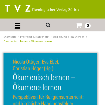
0
Startseite
Pfarramt & Katechetik
Begleitung
im Sterben
Ökumenisch lernen – Ökumene lernen