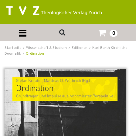
0
Startseite
Wissenschaft & Studium
Editionen
Karl Barth Kirchliche
Dogmatik
Ordination