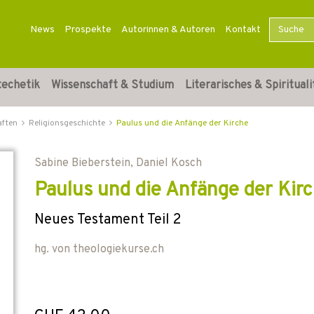
News
Prospekte
Autorinnen & Autoren
Kontakt
techetik
Wissenschaft & Studium
Literarisches & Spirituali
aften
Religionsgeschichte
Paulus und die Anfänge der Kirche
Sabine Bieberstein
,
Daniel Kosch
Paulus und die Anfänge der Kir
Neues Testament Teil 2
hg. von
theologiekurse.ch