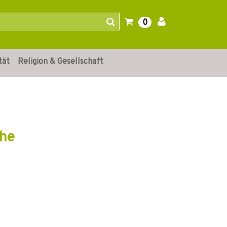
0
tät
Religion & Gesellschaft
che