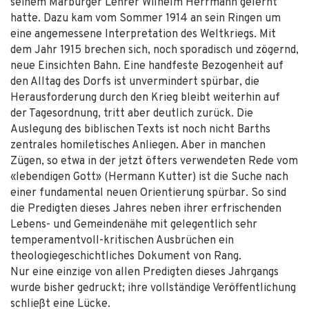
seinem Marburger Lehrer Wilhelm Herrmann gelernt
hatte. Dazu kam vom Sommer 1914 an sein Ringen um
eine angemessene Interpretation des Weltkriegs. Mit
dem Jahr 1915 brechen sich, noch sporadisch und zögernd,
neue Einsichten Bahn. Eine handfeste Bezogenheit auf
den Alltag des Dorfs ist unvermindert spürbar, die
Herausforderung durch den Krieg bleibt weiterhin auf
der Tagesordnung, tritt aber deutlich zurück. Die
Auslegung des biblischen Texts ist noch nicht Barths
zentrales homiletisches Anliegen. Aber in manchen
Zügen, so etwa in der jetzt öfters verwendeten Rede vom
«lebendigen Gott» (Hermann Kutter) ist die Suche nach
einer fundamental neuen Orientierung spürbar. So sind
die Predigten dieses Jahres neben ihrer erfrischenden
Lebens- und Gemeindenähe mit gelegentlich sehr
temperamentvoll-kritischen Ausbrüchen ein
theologiegeschichtliches Dokument von Rang.
Nur eine einzige von allen Predigten dieses Jahrgangs
wurde bisher gedruckt; ihre vollständige Veröffentlichung
schließt eine Lücke.