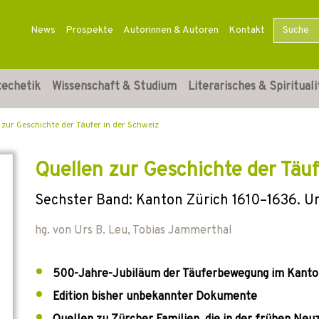
News
Prospekte
Autorinnen & Autoren
Kontakt
techetik
Wissenschaft & Studium
Literarisches & Spirituali
 zur Geschichte der Täufer in der Schweiz
Quellen zur Geschichte der Täuf
Sechster Band: Kanton Zürich 1610–1636. Un
hg. von
Urs B. Leu
,
Tobias Jammerthal
500-Jahre-Jubiläum der Täuferbewegung im Kanton
Edition bisher unbekannter Dokumente