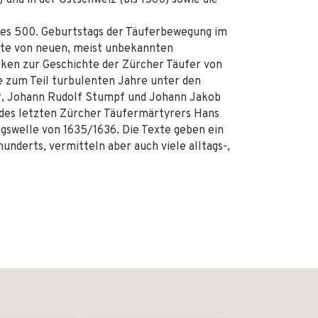
) und in der Ostschweiz (bis 1560) sowie die
des 500. Geburtstags der Täuferbewegung im
rte von neuen, meist unbekannten
ken zur Geschichte der Zürcher Täufer von
ie zum Teil turbulenten Jahre unter den
er, Johann Rudolf Stumpf und Johann Jakob
e des letzten Zürcher Täufermärtyrers Hans
ngswelle von 1635/1636. Die Texte geben ein
hunderts, vermitteln aber auch viele alltags-,