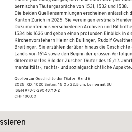
Zürich (bis 1533), Aargau, Bern und Solothurn (bis 1560
bernischen Täufergespräche von 1531, 1532 und 1538.
Die beiden Quellensammlungen erscheinen anlässlich 
Kanton Zürich in 2025. Sie vereinigen erstmals Hunde
Dokumenten aus verschiedenen Archiven und Bibliothe
1534 bis 1636 und geben einen profunden Einblick in d
Kirchenvorstehern Heinrich Bullinger, Rudolf Gwalth
Breitinger. Sie erzählen darüber hinaus die Geschicht
Landis von 1614 sowie den Beginn der gros­sen Verfolgu
differenziertes Bild der Zürcher Täufer des 16./17. Jahr
mentalitäts-, rechts- und sozialgeschichtliche Aspekte.
Quellen zur Geschichte der Täufer, Band 6
2025
,
XIX; 1020
Seiten, 15.0 x 22.5 cm,
Leinen mit SU
ISBN
978-3-290-18713-2
CHF 180.00
ssieren