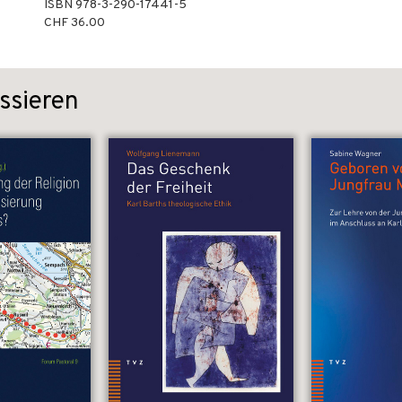
ISBN
978-3-290-17441-5
CHF 36.00
ssieren