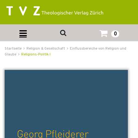
0
Startseite
Religion & Gesellschaft
Einflussbereiche von Religion und
Glaube
Religions-Politik I