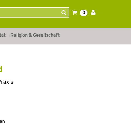
0
tät
Religion & Gesellschaft
d
raxis
gen