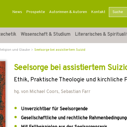
News
Prospekte
Autorinnen & Autoren
Kontakt
techetik
Wissenschaft & Studium
Literarisches & Spirituali
Religion und Glaube
Seelsorge bei assistiertem Suizid
Seelsorge bei assistiertem Suizi
Ethik, Praktische Theologie und kirchliche P
hg. von
Michael Coors
,
Sebastian Farr
Unverzichtbar für Seelsorgende
Gesellschaftliche und rechtliche Rahmenbedingun