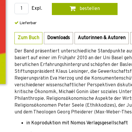
Expl.
bestellen
Lieferbar
Zum Buch
Downloads
Autorinnen & Autoren
Der Band präsentiert unterschiedliche Standpunkte aus
basiert auf einer im Frühjahr 2010 an der Uni Basel ge
beruflichen Erfahrungshintergrund schöpfen der Basler
Stiftungspräsident Klaus Leisinger, die Gewerkschaftsfü
Regierungsrätin Eva Herzog und die Konsumentenschütz
verschiedener wissenschaftlicher Perspektiven disku
kritische Ökonomik, Michaël Gonin über soziales Unt
Philanthropie. Religionsökonomische Aspekte der Wir
Religionsökonomen Peter Seele (Ethikkodizes), der Juri
und dem Theologen Georg Pfleiderer (Max-Weber-Thes
in Koproduktion mit Nomos Verlagsgesellschaft