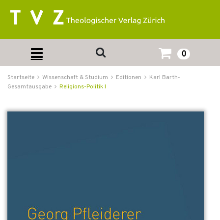
0
Startseite
Wissenschaft & Studium
Editionen
Karl Barth-
Gesamtausgabe
Religions-Politik I