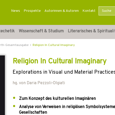
News
Prospekte
Autorinnen & Autoren
Kontakt
techetik
Wissenschaft & Studium
Literarisches & Spirituali
arth-Gesamtausgabe
Religion In Cultural Imaginary
Religion In Cultural Imaginary
Explorations in Visual und Material Practice
hg. von
Daria Pezzoli-Olgiati
Zum Konzept des kulturellen Imaginären
Analyse von Verweisen in religiösen Symbolsysteme
Gesellschaften