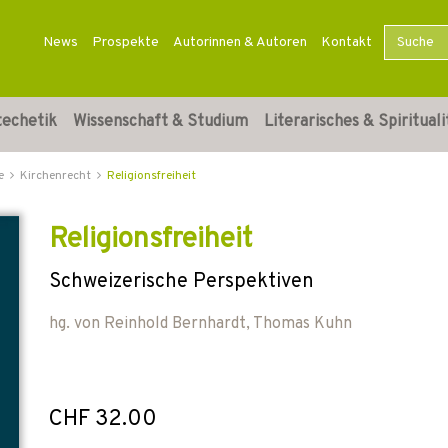
News
Prospekte
Autorinnen & Autoren
Kontakt
techetik
Wissenschaft & Studium
Literarisches & Spirituali
e
Kirchenrecht
Religionsfreiheit
Religionsfreiheit
Schweizerische Perspektiven
hg. von
Reinhold Bernhardt
,
Thomas Kuhn
CHF 32.00