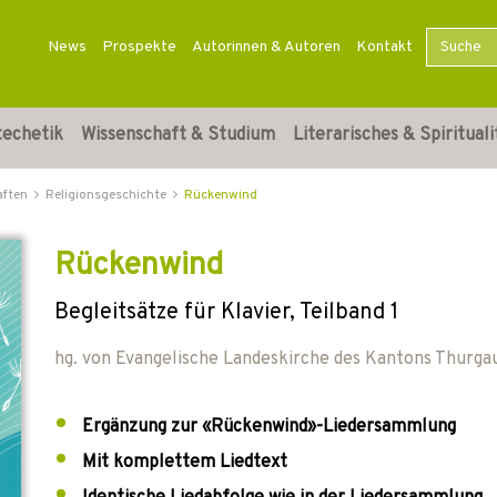
News
Prospekte
Autorinnen & Autoren
Kontakt
techetik
Wissenschaft & Studium
Literarisches & Spirituali
aften
Religionsgeschichte
Rückenwind
Rückenwind
Begleitsätze für Klavier, Teilband 1
hg. von
Evangelische Landeskirche des Kantons Thurga
Ergänzung zur «Rückenwind»-Liedersammlung
Mit komplettem Liedtext