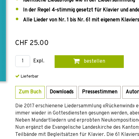
Identische Liedabfolge wie in der Liedersammlung
In der Regel 4-stimmig gesetzt für Klavier und an
Alle Lieder von Nr. 1 bis Nr. 61 mit eigenem Klaviers
CHF 25.00
Expl.
bestellen
Lieferbar
Zum Buch
Downloads
Pressestimmen
Autor
Die 2017 erschienene Liedersammlung «Rückenwind» en
immer wieder in Gottesdiensten gesungen werden, aber 
Neben Mundartliedern und erprobten Neukompositionen
Nun ergänzt die Evangelische Landeskirche des Kanton
Teilbände mit Begleitsätzen für Klavier. Die 61 Klavie