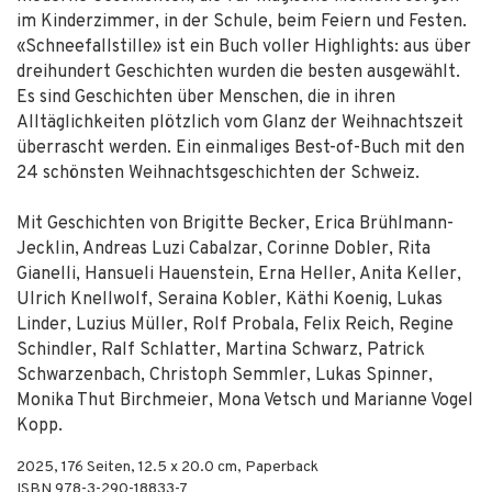
im Kinderzimmer, in der Schule, beim Feiern und Festen.
«Schneefallstille» ist ein Buch voller Highlights: aus über
dreihundert Geschichten wurden die besten ausgewählt.
Es sind Geschichten über Menschen, die in ihren
Alltäglichkeiten plötzlich vom Glanz der Weihnachtszeit
überrascht werden. Ein einmaliges Best-of-Buch mit den
24 schönsten Weihnachtsgeschichten der Schweiz.
Mit Geschichten von Brigitte Becker, Erica Brühlmann-
Jecklin, Andreas Luzi Cabalzar, Corinne Dobler, Rita
Gianelli, Hansueli Hauenstein, Erna Heller, Anita Keller,
Ulrich Knellwolf, Seraina Kobler, Käthi Koenig, Lukas
Linder, Luzius Müller, Rolf Probala, Felix Reich, Regine
Schindler, Ralf Schlatter, Martina Schwarz, Patrick
Schwarzenbach, Christoph Semmler, Lukas Spinner,
Monika Thut Birchmeier, Mona Vetsch und Marianne Vogel
Kopp.
2025
,
176
Seiten, 12.5 x 20.0 cm,
Paperback
ISBN
978-3-290-18833-7