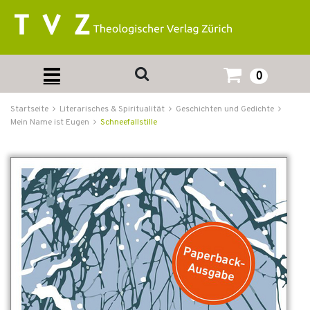
0
Startseite
Literarisches & Spiritualität
Geschichten und Gedichte
Mein Name ist Eugen
Schneefallstille