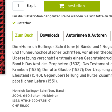
Expl.
bestellen
Für die Subskription der ganzen Reihe wenden Sie sich bitte an d
Lieferbar
Zum Buch
Downloads
Autorinnen & Autoren
Die «Heinrich Bullinger Schriften» (6 Bände und 1 Regi
und frühneuhochdeutscher Schriften, vor allem theolo
Übersetzung verschafft erstmals einen Gesamteindruck
Band I: Das Amt des Propheten (1532); Das Testament 
Kranken (1535); Der alte Glaube (1537); Der Ursprung d
Ehestand (1540); Gegenüberstellung und kurze Zusamm
päpstlichen Lehre (1551).
Heinrich Bullinger Schriften, Band 1
2004
,
640
Seiten,
Halbleinen
ISBN
978-3-290-17281-7
CHF 58.00