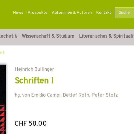
News
Prospekte
Autorinnen & Autoren
Kontakt
techetik
Wissenschaft & Studium
Literarisches & Spirituali
n I
Heinrich Bullinger
Schriften I
hg. von
Emidio Campi
,
Detlef Roth
,
Peter Stotz
CHF 58.00