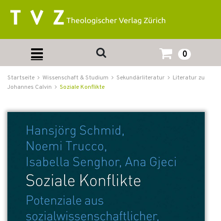
0
Startseite
Wissenschaft & Studium
Sekundärliteratur
Literatur zu
Johannes Calvin
Soziale Konflikte