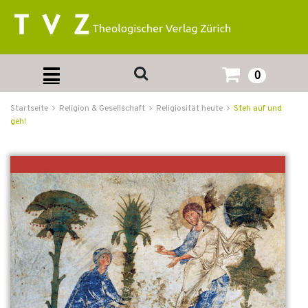
0
Startseite
Religion & Gesellschaft
Religiosität heute
Steh auf und
geh!