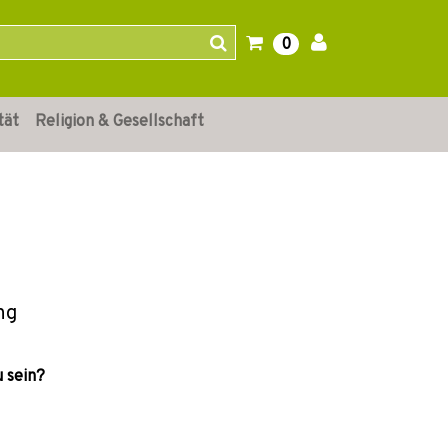
0
tät
Religion & Gesellschaft
ng
u sein?