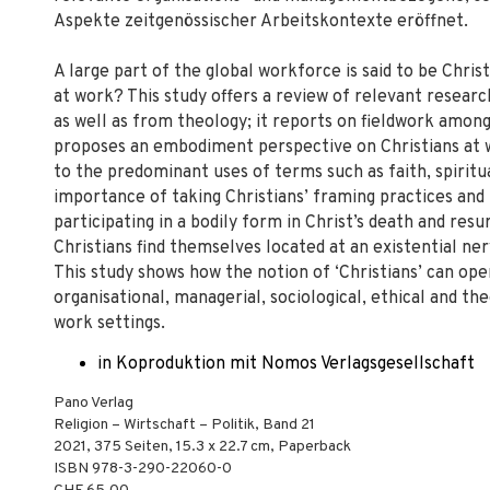
Aspekte zeitgenössischer Arbeitskontexte eröffnet.
A large part of the global workforce is said to be Chris
at work? This study offers a review of relevant resea
as well as from theology; it reports on fieldwork amon
proposes an embodiment perspective on Christians at wor
to the predominant uses of terms such as faith, spiritua
importance of taking Christians’ framing practices and
participating in a bodily form in Christ’s death and resu
Christians find themselves located at an existential ner
This study shows how the notion of ‘Christians’ can op
organisational, managerial, sociological, ethical and 
work settings.
in Koproduktion mit Nomos Verlagsgesellschaft
Pano Verlag
Religion – Wirtschaft – Politik, Band 21
2021
,
375
Seiten, 15.3 x 22.7 cm,
Paperback
ISBN
978-3-290-22060-0