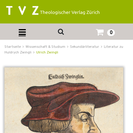
0
Startseite
Wissenschaft & Studium
Sekundärliteratur
Literatur zu
Huldrych Zwingli
Ulrich Zwingli