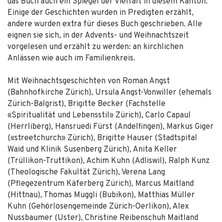
das Buch auch ein Spiegel der Vielfalt in diesem Kanton.
Einige der Geschichten wurden in Predigten erzählt,
andere wurden extra für dieses Buch geschrieben. Alle
eignen sie sich, in der Advents- und Weihnachtszeit
vorgelesen und erzählt zu werden: an kirchlichen
Anlässen wie auch im Familienkreis.
Mit Weihnachtsgeschichten von Roman Angst
(Bahnhofkirche Zürich), Ursula Angst-Vonwiller (ehemals
Zürich-Balgrist), Brigitte Becker (Fachstelle
«Spiritualität und Lebensstil» Zürich), Carlo Capaul
(Herrliberg), Hansruedi Fürst (Andelfingen), Markus Giger
(«streetchurch» Zürich), Brigitte Hauser (Stadtspital
Waid und Klinik Susenberg Zürich), Anita Keller
(Trüllikon-Truttikon), Achim Kuhn (Adliswil), Ralph Kunz
(Theologische Fakultät Zürich), Verena Lang
(Pflegezentrum Käferberg Zürich), Marcus Maitland
(Hittnau), Thomas Muggli (Bubikon), Matthias Müller
Kuhn (Gehörlosengemeinde Zürich-Oerlikon), Alex
Nussbaumer (Uster), Christine Reibenschuh Maitland