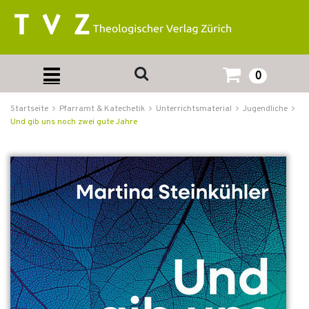
0
Startseite
Pfarramt & Katechetik
Unterrichtsmaterial
Jugendliche
Und gib uns noch zwei gute Jahre