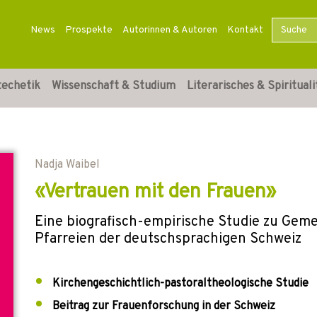
News
Prospekte
Autorinnen & Autoren
Kontakt
techetik
Wissenschaft & Studium
Literarisches & Spirituali
Nadja Waibel
«Vertrauen mit den Frauen»
Eine biografisch-empirische Studie zu Geme
Pfarreien der deutschsprachigen Schweiz
Kirchengeschichtlich-pastoraltheologische Studie
Beitrag zur Frauenforschung in der Schweiz