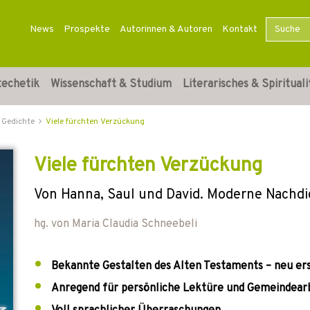
News
Prospekte
Autorinnen & Autoren
Kontakt
techetik
Wissenschaft & Studium
Literarisches & Spirituali
 Gedichte
Viele fürchten Verzückung
Viele fürchten Verzückung
Von Hanna, Saul und David. Moderne Nachd
hg. von
Maria Claudia Schneebeli
Bekannte Gestalten des Alten Testaments – neu er
Anregend für persönliche Lektüre und Gemeindear