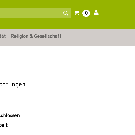
0
tät
Religion & Gesellschaft
ichtungen
schlossen
beit