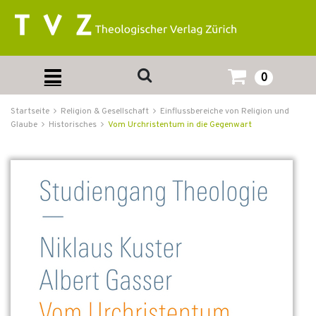
0
Startseite
Religion & Gesellschaft
Einflussbereiche von Religion und
Glaube
Historisches
Vom Urchristentum in die Gegenwart