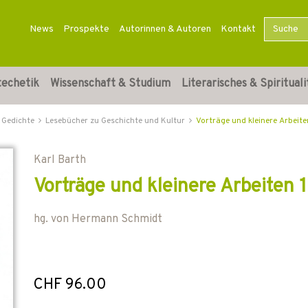
News
Prospekte
Autorinnen & Autoren
Kontakt
techetik
Wissenschaft & Studium
Literarisches & Spirituali
 Gedichte
Lesebücher zu Geschichte und Kultur
Vorträge und kleinere Arbeit
Karl Barth
Vorträge und kleinere Arbeiten
hg. von
Hermann Schmidt
CHF 96.00