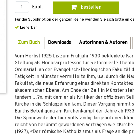
Expl.
bestellen
Für die Subskription der ganzen Reihe wenden Sie sich bitte an d
Lieferbar
Zum Buch
Downloads
Autorinnen & Autoren
Vom Herbst 1925 bis zum Frühjahr 1930 bekleidete Karl
Stellung als Honorarprofessor für Reformierte Theolog
Ordinariat: an der Evangelisch-theologischen Fakultät 
Tätigkeit in Münster vermittelte ihm, u.a. durch die N
Fakultät, die neue Erfahrung eines direkten Kontakte
akademischer Ebene. Am Ende der Zeit in Münster steh
tandem …?», mit dem er als Kritiker der offiziösen Se
Kirche in die Schlagzeilen kam. Dieser Vorgang nimmt si
Barths Beteiligung am Kirchenkampf der Jahre ab 1933
Die Spannweite der hier vollständig dargebotenen kleine
reicht von berühmt gewordenen Vorträgen wie «Kirche u
(1927), «Der römische Katholizismus als Frage an die p