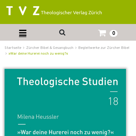
0
Startseite
Zürcher Bibel & Gesangbuch
Begleitwerke zur Zürcher Bibel
»War deine Hurerei noch zu wenig?«