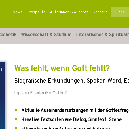
News
Prospekte
Autorinnen & Autoren
Kontakt
techetik
Wissenschaft & Studium
Literarisches & Spirituali
Was fehlt, wenn Gott fehlt?
Biografische Erkundungen, Spoken Word, Es
hg. von
Friederike Osthof
Aktuelle Auseinandersetzungen mit der Gottesfrag
Kreative Textsorten wie Dialog, Sinntext, Szene