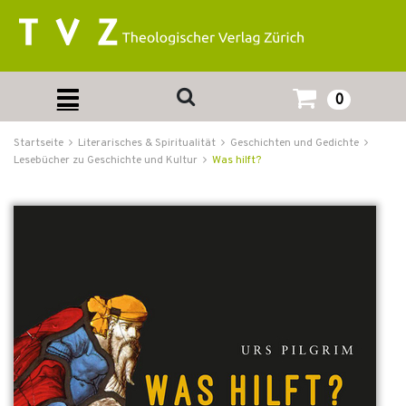
0
Startseite
Literarisches & Spiritualität
Geschichten und Gedichte
Lesebücher zu Geschichte und Kultur
Was hilft?