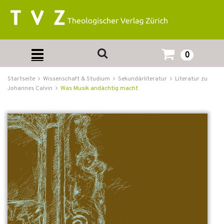
0
Startseite
Wissenschaft & Studium
Sekundärliteratur
Literatur zu
Johannes Calvin
Was Musik andächtig macht