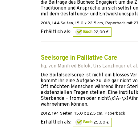
die Beiträge des Buches: Engagiert um die Z
Traditionen und Ansprüche an sich selbst u
mit dem Gestaltungs- und Entwicklungspote
2013
,
144
Seiten, 15.0 x 22.5 cm,
Paperback
mit 27
Erhältlich als:
Buch
22,00 €
Seelsorge in Palliative Care
hg. von
Manfred Belok
,
Urs Länzlinger
et al
Die Spitalseelsorge ist nicht ein blosses Ve
kommt ihr eine Aufgabe zu, die gar nicht v
Oft möchten Menschen während ihrer Sterbe
existenziellen Fragen stellen. Eine institu
Sterbende – fromm oder nicht\x1A–\x1Aih
wahrnehmen können.
2012
,
194
Seiten, 15.0 x 22.5 cm,
Paperback
Erhältlich als:
Buch
25,00 €