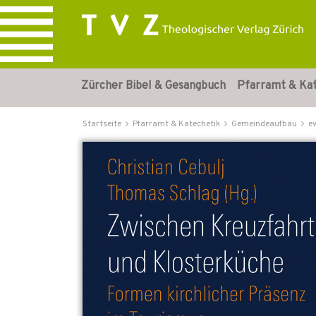
Zürcher Bibel & Gesangbuch
Pfarramt & Ka
Startseite
Pfarramt & Katechetik
Gemeindeaufbau
e