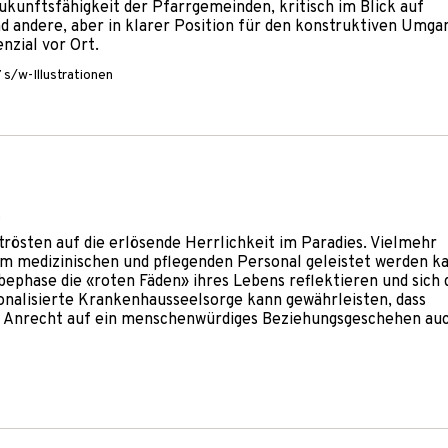
ukunftsfähigkeit der Pfarrgemeinden, kritisch im Blick auf
nd andere, aber in klarer Position für den konstruktiven Umga
nzial vor Ort.
 s/w-Illustrationen
.
rtrösten auf die erlösende Herrlichkeit im Paradies. Vielmehr
om medizinischen und pflegenden Personal geleistet werden k
phase die «roten Fäden» ihres Lebens reflektieren und sich 
tionalisierte Krankenhausseelsorge kann gewährleisten, dass
r Anrecht auf ein menschenwürdiges Beziehungsgeschehen au