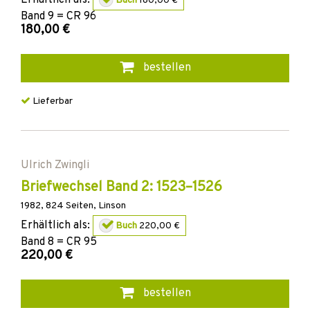
Buch
180,00 €
Band
9 = CR 96
180,00 €
bestellen
Lieferbar
Ulrich Zwingli
Briefwechsel Band 2: 1523–1526
1982
,
824
Seiten,
Linson
Erhältlich als:
Buch
220,00 €
Band
8 = CR 95
220,00 €
bestellen