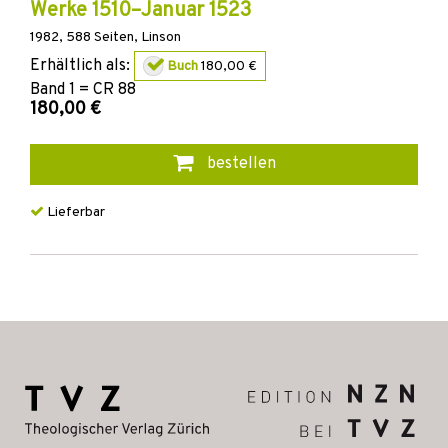
Werke 1510–Januar 1523
1982
,
588
Seiten,
Linson
Erhältlich als:
Buch
180,00 €
Band
1 = CR 88
180,00 €
bestellen
Lieferbar