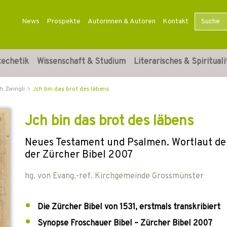
News
Prospekte
Autorinnen & Autoren
Kontakt
techetik
Wissenschaft & Studium
Literarisches & Spirituali
h Zwingli
Jch bin das brot des läbens
Jch bin das brot des läbens
Neues Testament und Psalmen. Wortlaut de
der Zürcher Bibel 2007
hg. von
Evang.-ref. Kirchgemeinde Grossmünster
Die Zürcher Bibel von 1531, erstmals transkribiert
Synopse Froschauer Bibel – Zürcher Bibel 2007