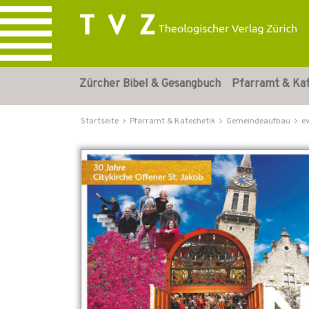
Zürcher Bibel & Gesangbuch
Pfarramt & Ka
Startseite
Pfarramt & Katechetik
Gemeindeaufbau
e