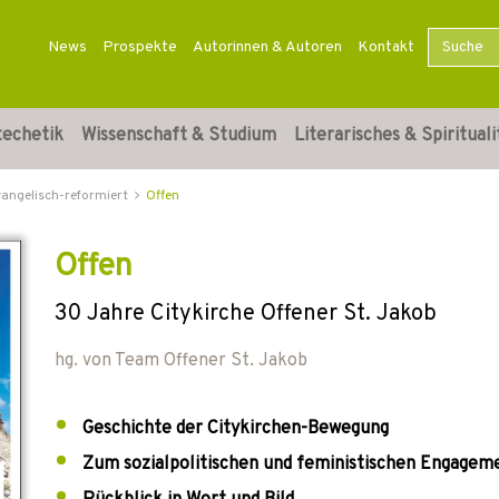
News
Prospekte
Autorinnen & Autoren
Kontakt
techetik
Wissenschaft & Studium
Literarisches & Spirituali
vangelisch-reformiert
Offen
Offen
30 Jahre Citykirche Offener St. Jakob
hg. von
Team Offener St. Jakob
Geschichte der Citykirchen-Bewegung
Zum sozialpolitischen und feministischen Engagem