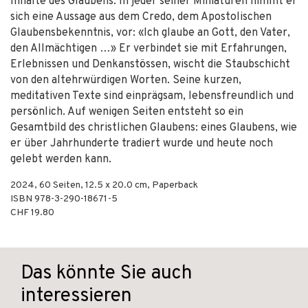
Inhalte des Glaubens. In jeder seiner Miniaturen nimmt er
sich eine Aussage aus dem Credo, dem Apostolischen
Glaubensbekenntnis, vor: «Ich glaube an Gott, den Vater,
den Allmächtigen …» Er verbindet sie mit Erfahrungen,
Erlebnissen und Denkanstössen, wischt die Staubschicht
von den altehrwürdigen Worten. Seine kurzen,
meditativen Texte sind einprägsam, lebensfreundlich und
persönlich. Auf wenigen Seiten entsteht so ein
Gesamtbild des christlichen Glaubens: eines Glaubens, wie
er über Jahrhunderte tradiert wurde und heute noch
gelebt werden kann.
2024
,
60
Seiten, 12.5 x 20.0 cm,
Paperback
ISBN
978-3-290-18671-5
CHF 19.80
Das könnte Sie auch
interessieren