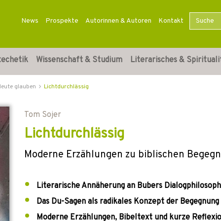
News
Prospekte
Autorinnen & Autoren
Kontakt
techetik
Wissenschaft & Studium
Literarisches & Spirituali
Heute glauben
Lichtdurchlässig
Tom Sojer
Lichtdurchlässig
Moderne Erzählungen zu biblischen Begeg
Literarische Annäherung an Bubers Dialogphilosoph
Das Du-Sagen als radikales Konzept der Begegnung
Moderne Erzählungen, Bibeltext und kurze Reflexi