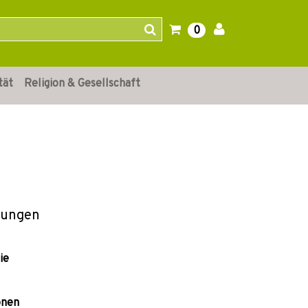
0
tät
Religion & Gesellschaft
nungen
ie
onen