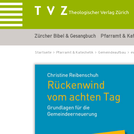
Zürcher Bibel & Gesangbuch
Pfarramt & Ka
Startseite
Pfarramt & Katechetik
Gemeindeaufbau
e