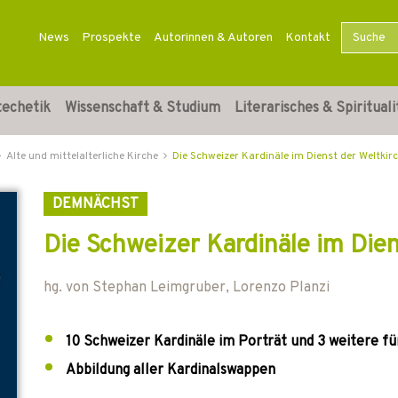
News
Prospekte
Autorinnen & Autoren
Kontakt
techetik
Wissenschaft & Studium
Literarisches & Spirituali
Alte und mittelalterliche Kirche
Die Schweizer Kardinäle im Dienst der Weltkir
DEMNÄCHST
Die Schweizer Kardinäle im Dien
hg. von
Stephan Leimgruber
,
Lorenzo Planzi
10 Schweizer Kardinäle im Porträt und 3 weitere f
Abbildung aller Kardinalswappen