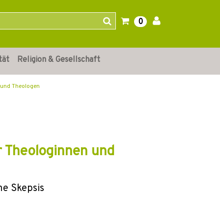
0
tät
Religion & Gesellschaft
n und Theologen
ür Theologinnen und
he Skepsis