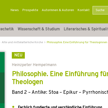
News
Prospekte
Autorinnen & Autoren
Kontakt
techetik
Wissenschaft & Studium
Literarisches & Spirituali
Alte und mittelalterliche Kirche
Philosophie. Eine Einführung für Theologinne
NEU
Heinzpeter Hempelmann
Philosophie. Eine Einführung f
Theologen
Band 2 – Antike: Stoa – Epikur – Pyrrhonisc
Fachlich fundierte und verständliche Einführung