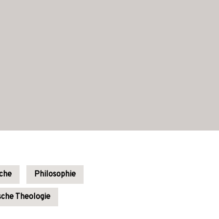
rche
Philosophie
sche Theologie