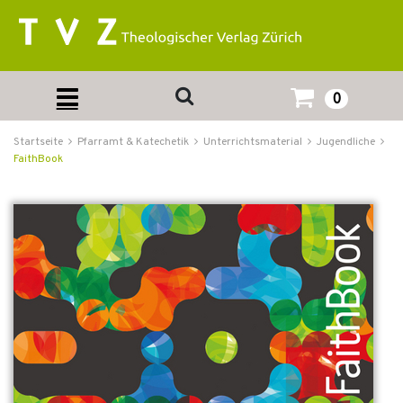
0
Startseite
Pfarramt & Katechetik
Unterrichtsmaterial
Jugendliche
FaithBook