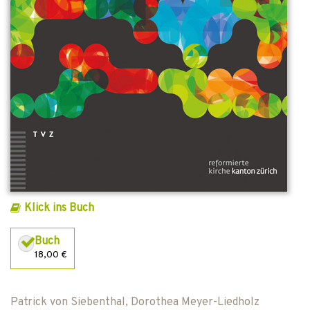
Klick ins Buch
Buch
18,00 €
Patrick von Siebenthal
,
Dorothea Meyer-Liedholz